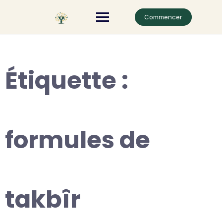
Skip
to
Commencer
content
Étiquette :
formules de
takbîr