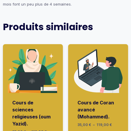
mois font un peu plus de 4 semaines.
Produits similaires
Cours de
Cours de Coran
sciences
avancé
religieuses (oum
(Mohammed).
Yazid).
Plage
35,00
€
–
119,00
€
de
Ce