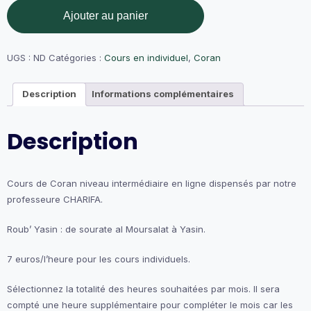
quantité
Ajouter au panier
de
Cours
de
Coran
UGS :
ND
Catégories :
Cours en individuel
,
Coran
intermédiaire
(Charifa).
Description
Informations complémentaires
Description
Cours de Coran niveau intermédiaire en ligne dispensés par notre
professeure CHARIFA.
Roub’ Yasin : de sourate al Moursalat à Yasin.
7 euros/l’heure pour les cours individuels.
Sélectionnez la totalité des heures souhaitées par mois. Il sera
compté une heure supplémentaire pour compléter le mois car les