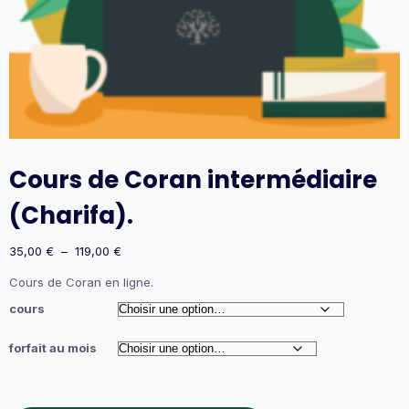
Cours de Coran intermédiaire
(Charifa).
Plage
35,00
€
–
119,00
€
de
Cours de Coran en ligne.
prix :
35,00 €
cours
à
119,00 €
forfait au mois