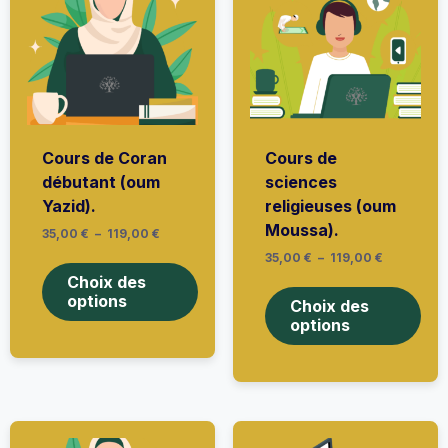
Cours de Coran
Cours de
débutant (oum
sciences
Yazid).
religieuses (oum
Moussa).
Plage
35,00
€
–
119,00
€
de
Ce
Plage
35,00
€
–
119,00
€
prix :
de
produit
35,00 €
Ce
Choix des
prix :
à
a
prod
options
35,00 €
Choix des
119,00 €
plusieurs
à
a
options
variations.
119,00 €
plus
Les
vari
options
Les
peuvent
opti
être
peu
choisies
être
sur