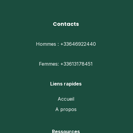
sur
sur
la
la
page
pag
du
du
Contacts
produit
prod
Hommes : +33646922440
Femmes: +33613178451
Liens rapides
Accueil
A propos
Ressources