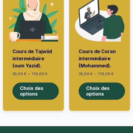
choi
la
sur
page
la
du
pag
produit
du
prod
Cours de Tajwiid
Cours de Coran
intermédiaire
intermédiaire
(oum Yazid).
(Mohammed).
Plage
Plage
35,00
€
–
119,00
€
35,00
€
–
119,00
€
de
de
Ce
Ce
prix :
prix :
produit
prod
35,00 €
35,00 €
Choix des
Choix des
à
a
à
a
options
options
119,00 €
119,00 €
plusieurs
plus
variations.
vari
Les
Les
options
opti
peuvent
peu
être
être
choisies
choi