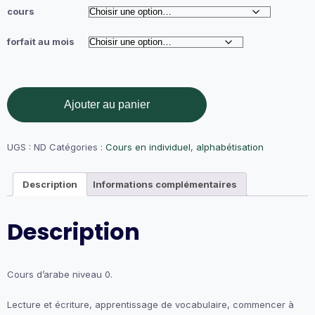
35,00 €
cours
à
119,00 €
forfait au mois
quantité
Ajouter au panier
de
Préparation
au
Tome
UGS :
ND
Catégories :
Cours en individuel
,
alphabétisation
de
Médine
Description
Informations complémentaires
(Tayssir).
Description
Cours d’arabe niveau 0.
Lecture et écriture, apprentissage de vocabulaire, commencer à