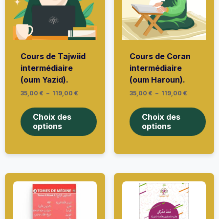
Cours de Tajwiid
Cours de Coran
intermédiaire
intermédiaire
(oum Yazid).
(oum Haroun).
Plage
Plage
35,00
€
–
119,00
€
35,00
€
–
119,00
€
de
de
Ce
Ce
prix :
prix :
produit
prod
35,00 €
35,00 €
Choix des
Choix des
à
a
à
a
options
options
119,00 €
119,00 €
plusieurs
plus
variations.
vari
Les
Les
options
opti
peuvent
peu
être
être
choisies
choi
sur
sur
la
la
page
pag