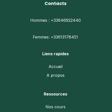
du
du
Contacts
produit
prod
Hommes : +33646922440
Femmes: +33613178451
Liens rapides
Accueil
A propos
Ressources
Nos cours