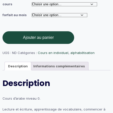
35,00 €
cours
à
119,00 €
forfait au mois
quantité
Ajouter au panier
de
Préparation
au
Tome
UGS :
ND
Catégories :
Cours en individuel
,
alphabétisation
de
Médine
Description
Informations complémentaires
(Charifa).
Description
Cours d’arabe niveau 0.
Lecture et écriture, apprentissage de vocabulaire, commencer à