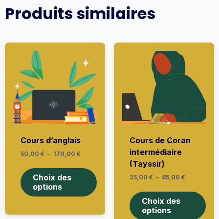
Produits similaires
Cours d’anglais
Cours de Coran
intermédiaire
Plage
50,00
€
–
170,00
€
de
(Tayssir)
Ce
prix :
produit
50,00 €
Choix des
Plage
25,00
€
–
85,00
€
à
a
de
options
Ce
170,00 €
prix :
plusieurs
prod
25,00 €
Choix des
variations.
à
a
options
Les
85,00 €
plus