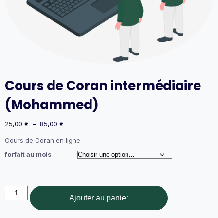
Cours de Coran intermédiaire
(Mohammed)
Plage
25,00
€
–
85,00
€
de
Cours de Coran en ligne.
prix :
25,00 €
forfait au mois
à
85,00 €
quantité
Ajouter au panier
de
Cours
de