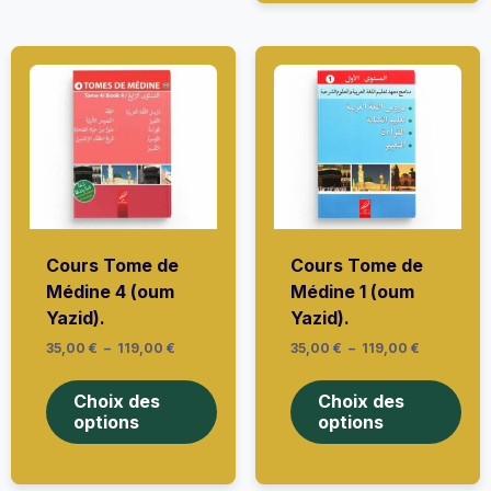
peuvent
opti
être
peu
choisies
être
sur
choi
la
sur
page
la
du
pag
produit
du
prod
Cours Tome de
Cours Tome de
Médine 4 (oum
Médine 1 (oum
Yazid).
Yazid).
Plage
Plage
35,00
€
–
119,00
€
35,00
€
–
119,00
€
de
de
Ce
Ce
prix :
prix :
produit
prod
35,00 €
35,00 €
Choix des
Choix des
à
a
à
a
options
options
119,00 €
119,00 €
plusieurs
plus
variations.
vari
Les
Les