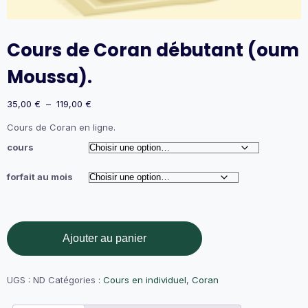
Cours de Coran débutant (oum
Moussa).
Plage
35,00
€
–
119,00
€
de
Cours de Coran en ligne.
prix :
35,00 €
cours
à
119,00 €
forfait au mois
quantité
Ajouter au panier
de
Cours
de
Coran
UGS :
ND
Catégories :
Cours en individuel
,
Coran
débutant
(oum