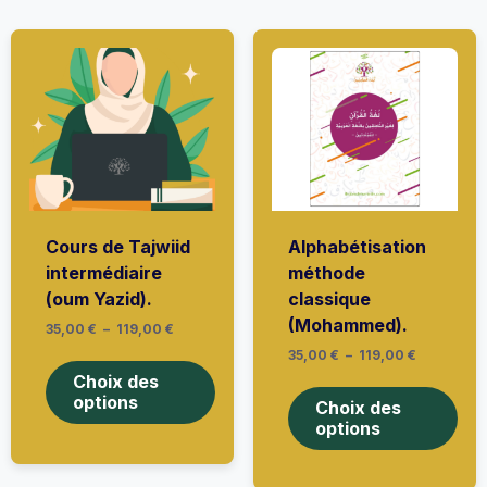
Cours de Tajwiid
Alphabétisation
intermédiaire
méthode
(oum Yazid).
classique
(Mohammed).
Plage
35,00
€
–
119,00
€
de
Ce
Plage
35,00
€
–
119,00
€
prix :
de
produit
35,00 €
Ce
Choix des
prix :
à
a
prod
options
35,00 €
Choix des
119,00 €
plusieurs
à
a
options
variations.
119,00 €
plus
Les
vari
options
Les