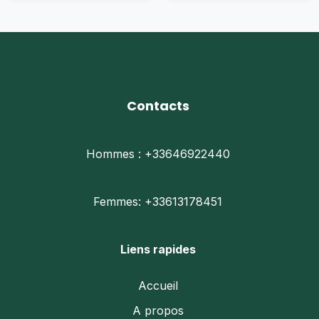
options
opti
peuvent
peu
être
être
choisies
choi
sur
sur
la
la
page
pag
du
du
Contacts
produit
prod
Hommes : +33646922440
Femmes: +33613178451
Liens rapides
Accueil
A propos