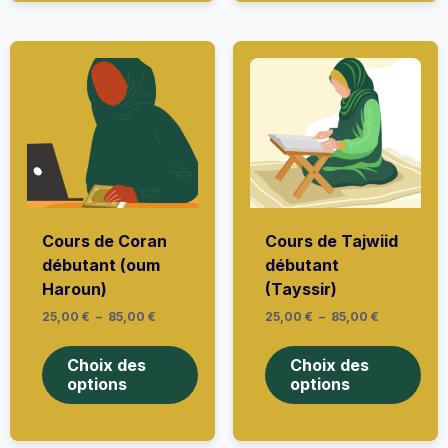
options
opti
peuvent
peu
être
être
choisies
choi
sur
sur
la
la
page
pag
du
du
produit
prod
Cours de Coran
Cours de Tajwiid
débutant (oum
débutant
Haroun)
(Tayssir)
Plage
Plage
25,00
€
–
85,00
€
25,00
€
–
85,00
€
de
de
Ce
Ce
prix :
prix :
produit
prod
25,00 €
25,00 €
Choix des
Choix des
à
a
à
a
options
options
85,00 €
85,00 €
plusieurs
plus
variations.
vari
Les
Les