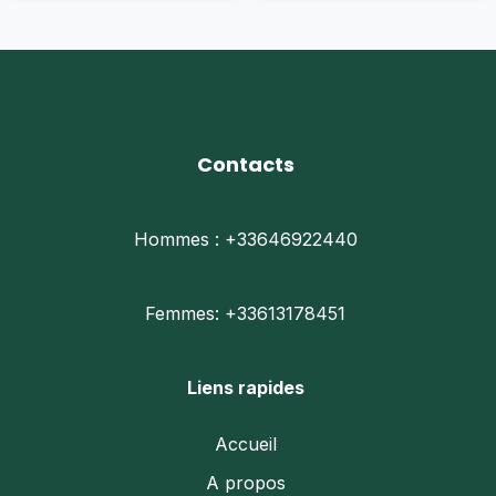
options
opti
peuvent
peu
être
être
choisies
choi
sur
sur
la
la
page
pag
du
du
Contacts
produit
prod
Hommes : +33646922440
Femmes: +33613178451
Liens rapides
Accueil
A propos