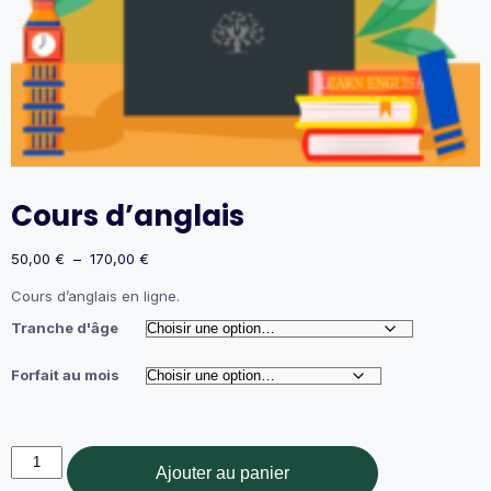
Cours d’anglais
Plage
50,00
€
–
170,00
€
de
Cours d’anglais en ligne.
prix :
50,00 €
Tranche d'âge
à
170,00 €
Forfait au mois
quantité
Ajouter au panier
de