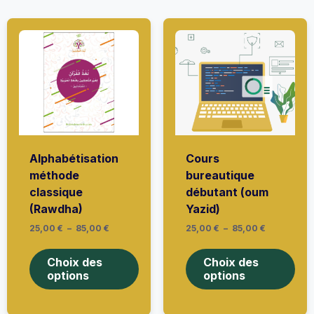
Alphabétisation
Cours
méthode
bureautique
classique
débutant (oum
(Rawdha)
Yazid)
Plage
Plage
25,00
€
–
85,00
€
25,00
€
–
85,00
€
de
de
Ce
Ce
prix :
prix :
produit
prod
25,00 €
25,00 €
Choix des
Choix des
à
a
à
a
options
options
85,00 €
85,00 €
plusieurs
plus
variations.
vari
Les
Les